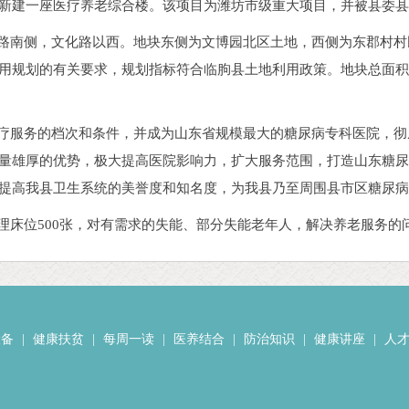
建一座医疗养老综合楼。该项目为潍坊市级重大项目，并被县委县政府
南侧，文化路以西。地块东侧为文博园北区土地，西侧为东郡村村
规划的有关要求，规划指标符合临朐县土地利用政策。地块总面积84
服务的档次和条件，并成为山东省规模最大的糖尿病专科医院，彻
量雄厚的优势，极大提高医院影响力，扩大服务范围，打造山东糖
提高我县卫生系统的美誉度和知名度，为我县乃至周围县市区糖尿
床位500张，对有需求的失能、部分失能老年人，解决养老服务的
设备
|
健康扶贫
|
每周一读
|
医养结合
|
防治知识
|
健康讲座
|
人