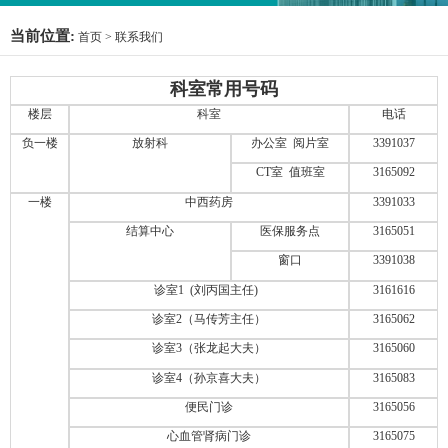
当前位置:
首页
>
联系我们
科室常用号码
楼层
科室
电话
负一楼
放射科
办公室 阅片室
3391037
CT室 值班室
3165092
一楼
中西药房
3391033
结算中心
医保服务点
3165051
窗口
3391038
诊室1 (刘丙国主任)
3161616
诊室2（马传芳主任）
3165062
诊室3（张龙起大夫）
3165060
诊室4（孙京喜大夫）
3165083
便民门诊
3165056
心血管肾病门诊
3165075