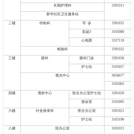
长期护理科
3391011
新华社区卫生服务站
二楼
特检科
导 诊
3391031
彩超3
3165080
心电图
3337118
检验科
3391032
三楼
眼科
眼科门诊
3391036
护士站
3165057
视光中心
3656677
3165065
四楼
透析中心
医生办公室护士站
3391029
接诊室
3165095
六楼
针灸推拿科
医生办公室
3391021
护士站
3165196
八楼
院办公室
3391015