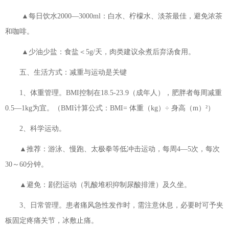
▲每日饮水2000—3000ml：白水、柠檬水、淡茶最佳，避免浓茶
和咖啡。
▲少油少盐：食盐＜5g/天，肉类建议汆煮后弃汤食用。
五、生活方式：减重与运动是关键
1、体重管理。BMI控制在18.5-23.9（成年人），肥胖者每周减重
0.5—1kg为宜。（BMI计算公式：BMI= 体重（kg）÷ 身高（m）²）
2、科学运动。
▲推荐：游泳、慢跑、太极拳等低冲击运动，每周4—5次，每次
30～60分钟。
▲避免：剧烈运动（乳酸堆积抑制尿酸排泄）及久坐。
3、日常管理。患者痛风急性发作时，需注意休息，必要时可予夹
板固定疼痛关节，冰敷止痛。