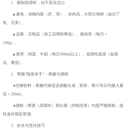
1、限制高嘌呤，但不盲目忌口
▲避免：动物内脏（肝、肾）、浓肉汤、大部分海鲜（如沙丁
鱼、贝类）。
▲适量：豆制品（加工后嘌呤降低）、瘦肉类（每日＜
100g）。
▲推荐：鸡蛋、牛奶（每日300ml以上）、低嘌呤蔬菜（如黄
瓜、番茄）。
2、警惕“隐形杀手”：果糖与酒精
●含糖饮料：果糖代谢促进尿酸生成，奶茶、果汁等日均摄入量
应＜200ml。
●酒精：啤酒（高嘌呤）和白酒（抑制排泄）均需严格限制，急
性发作期应禁酒。
3、饮水与烹饪技巧