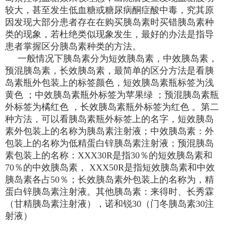
较大，甚至发生低血糖或糖尿病酮症酸中毒，究其原
因发现大部分患者存在在购买胰岛素时买错胰岛素种
类的现象，若杜绝类似现象发生，最好的办法是指导
患者掌握区分胰岛素种类的方法。
一般情况下胰岛素分为短效胰岛素，中效胰岛素，
预混胰岛素，长效胰岛素，最简单的区分方法是看胰
岛素瓶外包装上的标签颜色，短效胰岛素瓶标签为浅
黄色 ；中效胰岛素瓶外标签为苹果绿 ；预混胰岛素瓶
外标签为橘红色 ，长效胰岛素瓶外标签为红色 。第二
种方法，可以看胰岛素瓶外标签上的名字，短效胰岛
素外包装上的名称为胰岛素注射液；中效胰岛素：外
包装上的名称为低精蛋白锌胰岛素注射液；预混胰岛
素包装上的名称：XXX30R是指30％的短效胰岛素和
70％的中效胰岛素， XXX50R是指短效胰岛素和中效
胰岛素各占50％；长效胰岛素外包装上的名称为，精
蛋白锌胰岛素注射液。其他胰岛素：来得时、长秀霖
（甘精胰岛素注射液），诺和锐30（门冬胰岛素30注
射液）