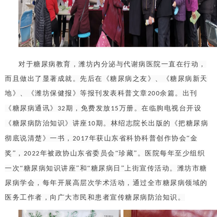
对于糖尿病教育，潍坊内分泌与代谢病医院一直在行动，
而且做出了显著成就。先后在《糖尿病之友》、《糖尿病新天
地》、《潍坊保健报》等报刊发表科普文章
余篇。出刊
200
《糖尿病通讯》
期，免费发放
万册。在临朐电视台开设
32
15
《糖尿病防治知识》讲座
期。林绍志院长出版的《把糖尿病
10
彻底说清楚》一书，
年获山东省科协科普创作协会“金
2017
奖”，
年被政协山东省委员会“珍藏”。医院每年至少组织
2022
一次“糖尿病知识讲座”和“糖尿病日”上街宣传活动。潍坊市糖
尿病学会，每年开展高层次学术活动，通过全市糖尿病领域的
医务工作者，向广大市民和患者宣传糖尿病防治知识。